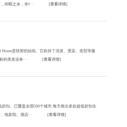
忙碌，闲暇之余，米f···
[查看详情]
B House是快剪的始祖。它砍掉了洗发、烫染、造型等服
将非标的美发业务···
[查看详情]
低折扣。已覆盖全国500个城市,每天推出多款超低折扣生
餐厅、电影院、酒店···
[查看详情]