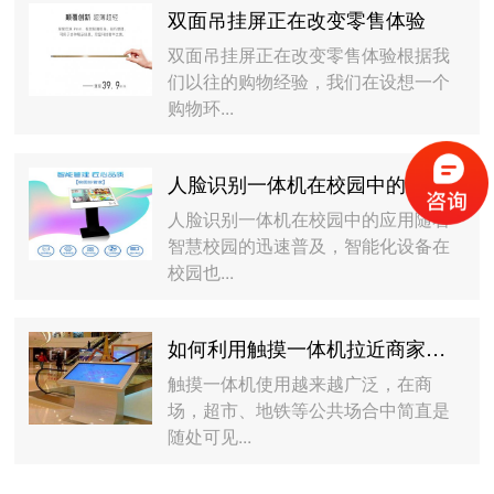
双面吊挂屏正在改变零售体验
双面吊挂屏正在改变零售体验根据我
们以往的购物经验，我们在设想一个
购物环...
人脸识别一体机在校园中的应用
人脸识别一体机在校园中的应用随着
智慧校园的迅速普及，智能化设备在
校园也...
如何利用触摸一体机拉近商家和消费者的距离？
触摸一体机使用越来越广泛，在商
场，超市、地铁等公共场合中简直是
随处可见...