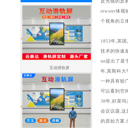
反光镜的反
rewster体视
个视角的立
1853年,英
技术的快速发
nn提出了基
互动滑轨屏
年,莫斯科大
一种具有较
可以看到空
38年,好菜
会议议题,
的原始方案