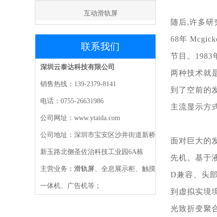
互动滑轨屏
随后,许多
68年 Mcgi
联系我们
节目。1983
深圳云泰达科技有限公司
两种技术就
销售热线：139-2379-8141
到了空前的发
电话：0755-26631986
主流显示方
公司网址：www.ytaida.com
公司地址：深圳市宝安区沙井街道新桥
面对巨大的
新玉路北侧圣佐治科技工业园6A栋
先机。基于
主营业务：
滑轨屏
、全息展示柜、触摸
D兼容、头
一体机、广告机等；
到虚拟实境
光致折变聚