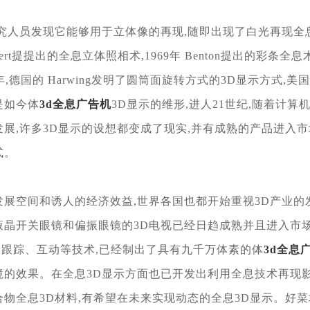
研究人员发现它能够用于立体像的再现,随即
出现了白光再现全息术
ckert提提出的全息立体照相术,1969年 Benton提
出的彩条全息术
年,德国的 Harwing发明了圆筒面旋转方式的3D
显示方式,美国
是如今体
3d全息广告机
3D显示的维形,
进人21世纪,随着计算
展,许多3D显示的设想都变成了现
实,并有成熟的产品进入市
式。
发展空间和诱人的经
济效益,世界各国也都开始重视3D产业的
液晶开关眼镜和偏振眼
镜的3D电视已经日趋成熟并且进入市场
部跟踪、互动等技术,已经
制出了具有九千万体素的体
3d全息
境的效果。在全息3D显示方面也已开发出利
用全息技术再现
合物全息3D材料,有希望在未来实现动态的全息
3D显示。好