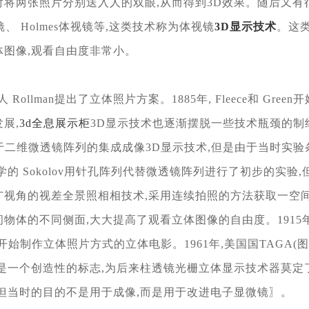
射将两张照片
分别送入人的双眼,从而得到3D效果。随后又有
镜、 Holmes体
视镜等,这类技术称为体视镜
3D显示技术
。这
体图像,观看自由度
非常小。
国人 Rollman提出了立体照片方案。1885
年, Fleece和 Gr
展,
3d全息展示柜
3D显示技术也
逐渐摆脱一些技术瓶颈的制约
于二维微透镜阵列的集成成像3D
显示技术,但是由于当时实验
学的 Sokolov用针孔阵列代替微透镜
阵列进行了初步的实验,但
广视角的视差全景照相相技术,采用连续
拍照的方法获取一空
间物体的不同侧面,大大提高了观看立体图
像的自由度。191
坞开始制作立体照片方式的立体电影。1961
年,美国国TAGA
这是一个创造性的标志,为后来柱透镜光栅立体显
示技术器莫定了
,但当时的目的不是用于成像,而是用于改进电子显
微镜〗。