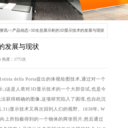
资讯
>>
产品动态
>3D全息展示柜的3D显示技术的发展与现状
术的发展与现状
16 热度：1771次
1s
tista della Porta提出的体视绘图技术,通过对一个
,)这
是人类对3D显示技术的一个大胆尝试,也是今
无法获得精
确的图像,这项研究陷入了困境,也自此沉
之后,31)显示技
术又再次回到人们的视野。1838年, W
方向上所拍极
得到的一个物体的两张照片,然后通过