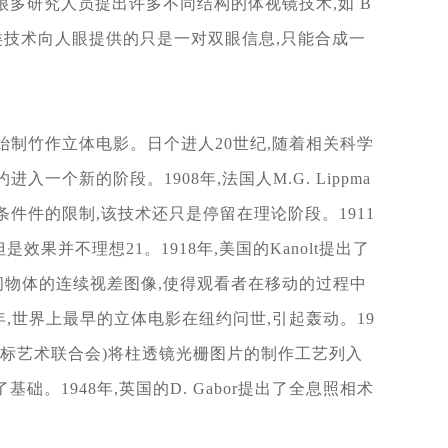
很多研究人员
提出许多不同结构的体视镜技术,如 B
类技术向人眼提供
的只是一对双眼信息,只能合成一
een开始制竹作立体电影。日
个进人20世纪,随着相关科学
进入一个新的阶段。1908年,法国
人M.G. Lippma
条件件的限制,该技术还只是停留在理
论阶段。1911
是效果并不理想21。1918年,美国的
Kanolt提出了
间物体的连续视差图像,使得观看者在移动
的过程中
5年,世界上最早的立体电影在纽约问世,引起轰
动。19
(图标艺术联合会)将柱透镜光栅图片的制作工艺
列入
基础。1948年,英国的D. Gabor提出了全息照相
术