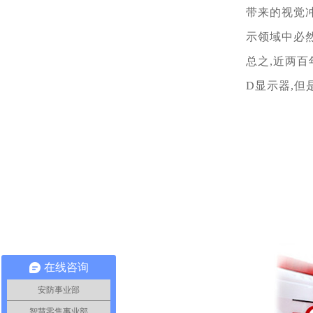
带
来的视觉
示领
域中必然
总之,近两百
D显示器,但
在线咨询
安防事业部
智慧零售事业部