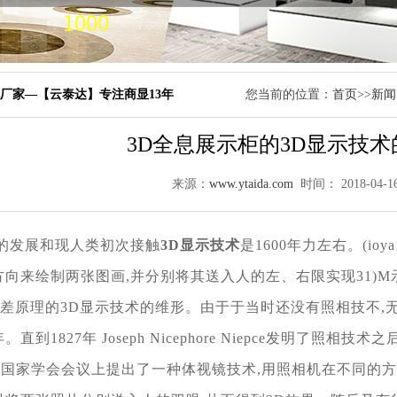
厂家—【云泰达】专注商显13年
您当前的位置：
首页
>>
新闻
3D全息展示柜的3D显示技
来源：
www.ytaida.com
时间： 2018-04-
的发展和现
人类初次接触
3D显示技术
是1600年力左右。(ioya
方
向来绘制两张图画,并分别将其送入人的左、右限实现31)M示
视差原
理的3D显示技术的维形。由于于当时还没有照相技不,
年。直到
1827年 Joseph Nicephore Niepce发明了照相技术
在英国家学会
会议上提出了一种体视镜技术,用照相机在不同的