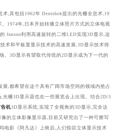
,其包括1962年 Denishok提出的光栅全息
术,19
。1974年,日本开始转播立体照片方式的立体电
视
的 Janson利用高速旋转的二维LED实现3D显示,
这
机技术和平板显显示技术的高速发展,
3D显示技术得
场。3D显示有望取代传统的2D显
示成为下一代的
发展,都希望在这个具
有广阔市场空间的领域内抢占
,光栅3D显示器也在一
些展览会上出现。结合2D/3
广告机
3D显示系统,实现了全视角的3D显
示,完全达
影像的立体影像显示器,目前又研究出了一种可
擦写
菜坞电影《阿凡达》上映后,人们惊叹立体显示技术